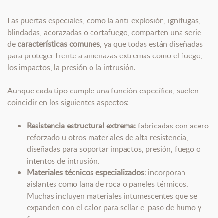
Las puertas especiales, como la anti-explosión, ignífugas,
blindadas, acorazadas o cortafuego, comparten una serie
de
características comunes
, ya que todas están diseñadas
para proteger frente a amenazas extremas como el fuego,
los impactos, la presión o la intrusión.
Aunque cada tipo cumple una función específica, suelen
coincidir en los siguientes aspectos:
Resistencia estructural extrema:
fabricadas con acero
reforzado u otros materiales de alta resistencia,
diseñadas para soportar impactos, presión, fuego o
intentos de intrusión.
Materiales técnicos especializados:
incorporan
aislantes como lana de roca o paneles térmicos.
Muchas incluyen materiales intumescentes que se
expanden con el calor para sellar el paso de humo y