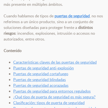
más presente en múltiples ámbitos.
Cuando hablamos de tipos de
puertas de seguridad
, no nos
referimos a un único producto, sino a un conjunto de
soluciones diseñadas para proteger frente a
distintos
riesgos
: incendios, explosiones, intrusión o accesos no
autorizados, entre otros.
Contenido
Características claves de las puertas de seguridad
Puertas de seguridad anti-explosión
Puertas de seguridad cortafuego
Puertas de seguridad blindadas
Puertas de seguridad acorazadas
Puertas de seguridad para entornos regulados
¿Qué tipo de puerta de seguridad es más segura?
Clasificación: tipos de puerta de seguridad