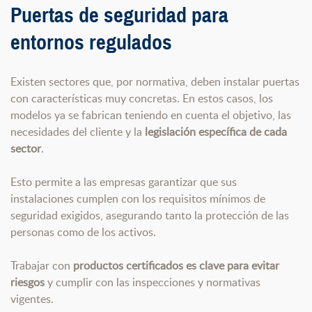
Puertas de seguridad para
entornos regulados
Existen sectores que, por normativa, deben instalar puertas
con características muy concretas. En estos casos, los
modelos ya se fabrican teniendo en cuenta el objetivo, las
necesidades del cliente y la
legislación específica de cada
sector
.
Esto permite a las empresas garantizar que sus
instalaciones cumplen con los requisitos mínimos de
seguridad exigidos, asegurando tanto la protección de las
personas como de los activos.
Trabajar con
productos certificados es clave para evitar
riesgos
y cumplir con las inspecciones y normativas
vigentes.