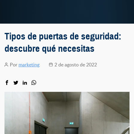
Tipos de puertas de seguridad:
descubre qué necesitas
Por
marketing
2 de agosto de 2022
Autor
Fecha
de
de
la
la
entrada
entrada