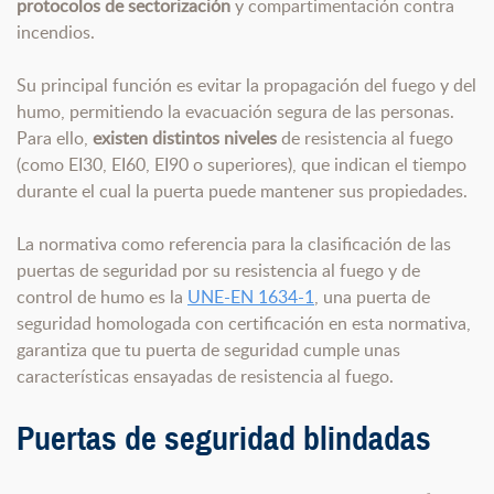
protocolos de sectorización
y compartimentación contra
incendios.
Su principal función es evitar la propagación del fuego y del
humo, permitiendo la evacuación segura de las personas.
Para ello,
existen distintos niveles
de resistencia al fuego
(como EI30, EI60, EI90 o superiores), que indican el tiempo
durante el cual la puerta puede mantener sus propiedades.
La normativa como referencia para la clasificación de las
puertas de seguridad por su resistencia al fuego y de
control de humo es la
UNE-EN 1634-1
, una puerta de
seguridad homologada con certificación en esta normativa,
garantiza que tu puerta de seguridad cumple unas
características ensayadas de resistencia al fuego.
Puertas de seguridad blindadas