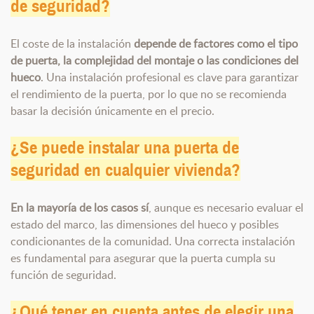
de seguridad?
El coste de la instalación
depende de factores como el tipo
de puerta, la complejidad del montaje o las condiciones del
hueco
. Una instalación profesional es clave para garantizar
el rendimiento de la puerta, por lo que no se recomienda
basar la decisión únicamente en el precio.
¿Se puede instalar una puerta de
seguridad en cualquier vivienda?
En la mayoría de los casos sí
, aunque es necesario evaluar el
estado del marco, las dimensiones del hueco y posibles
condicionantes de la comunidad. Una correcta instalación
es fundamental para asegurar que la puerta cumpla su
función de seguridad.
¿Qué tener en cuenta antes de elegir una