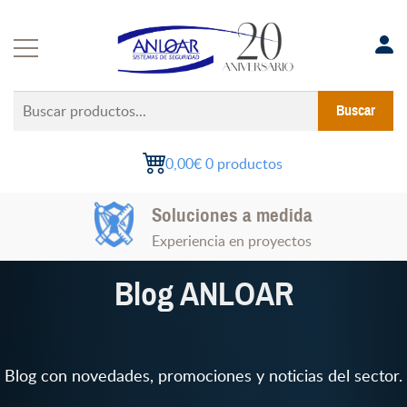
Saltar
al
contenido
Buscar
Buscar
productos...
0,00€
0 productos
Soluciones a medida
Experiencia en proyectos
Blog ANLOAR
Blog con novedades, promociones y noticias del sector.