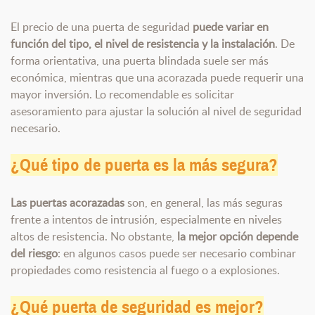
El precio de una puerta de seguridad
puede variar en
función del tipo, el nivel de resistencia y la instalación
. De
forma orientativa, una puerta blindada suele ser más
económica, mientras que una acorazada puede requerir una
mayor inversión. Lo recomendable es solicitar
asesoramiento para ajustar la solución al nivel de seguridad
necesario.
¿Qué tipo de puerta es la más segura?
Las puertas acorazadas
son, en general, las más seguras
frente a intentos de intrusión, especialmente en niveles
altos de resistencia. No obstante,
la mejor opción depende
del riesgo
: en algunos casos puede ser necesario combinar
propiedades como resistencia al fuego o a explosiones.
¿Qué puerta de seguridad es mejor?