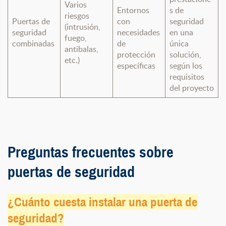
Varios
Entornos
s de
riesgos
Puertas de
con
seguridad
(intrusión,
seguridad
necesidades
en una
fuego,
combinadas
de
única
antibalas,
protección
solución,
etc.)
específicas
según los
requisitos
del proyecto
Preguntas frecuentes sobre
puertas de seguridad
¿Cuánto cuesta instalar una puerta de
seguridad?