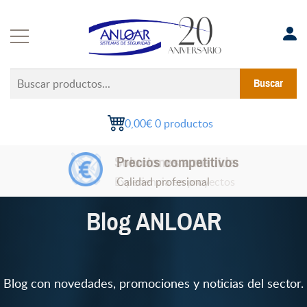
Saltar
al
contenido
Buscar
Buscar
productos...
0,00€
0 productos
Soluciones a medida
Precios competitivos
Experiencia en proyectos
Calidad profesional
Blog ANLOAR
Blog con novedades, promociones y noticias del sector.