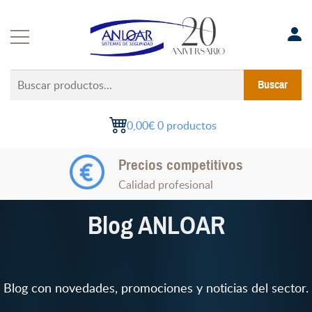
Saltar
al
contenido
Buscar
Buscar
productos...
0,00€
0 productos
Soluciones a medida
Precios competitivos
Experiencia en proyectos
Calidad profesional
Blog ANLOAR
Blog con novedades, promociones y noticias del sector.