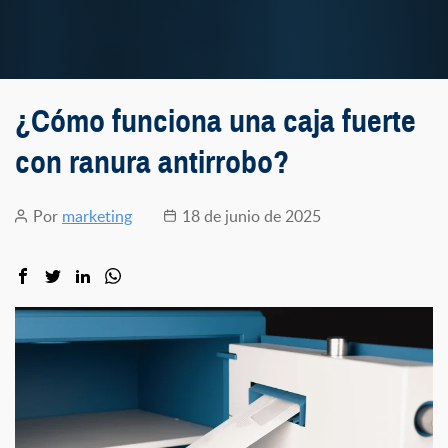
¿Cómo funciona una caja fuerte
con ranura antirrobo?
Por
marketing
18 de junio de 2025
Autor
Fecha
de
de
la
la
entrada
entrada