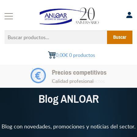
Saltar
al
contenido
Buscar
Buscar
productos...
0,00€
0 productos
Soluciones a medida
Experiencia en proyectos
Blog ANLOAR
Blog con novedades, promociones y noticias del sector.