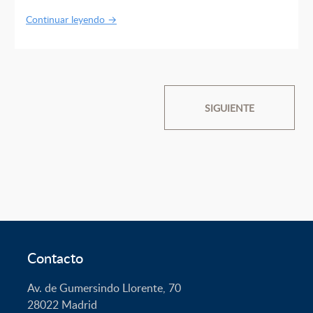
Continuar leyendo →
Navegación
SIGUIENTE
de
artículos
Contacto
Av. de Gumersindo Llorente, 70
28022
Madrid