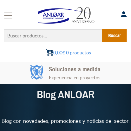
Saltar
al
contenido
Buscar
Buscar
productos...
0,00€
0 productos
Instalaciones Certificadas
Soluciones a medida
Todo el territorio nacional
Experiencia en proyectos
Blog ANLOAR
Blog con novedades, promociones y noticias del sector.