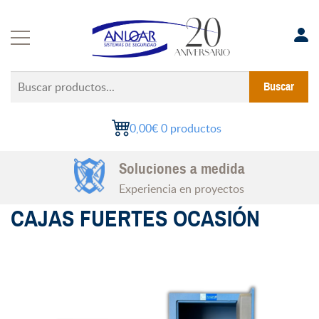
Saltar
al
contenido
Buscar
Buscar
productos...
0,00€
0 productos
Instalaciones Certificadas
Soluciones a medida
Todo el territorio nacional
Experiencia en proyectos
CAJAS FUERTES OCASIÓN