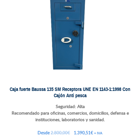
Caja fuerte Baussa 135 SM Receptora UNE EN 1143-1:1998 Con
Cajón Anti pesca
Seguridad: Alta
Recomendado para oficinas, comercios, domicilios, defensa e
instituciones, laboratorios y sanidad.
El
El
Desde
2.800,00
€
1.390,51
€
+ IVA
precio
precio