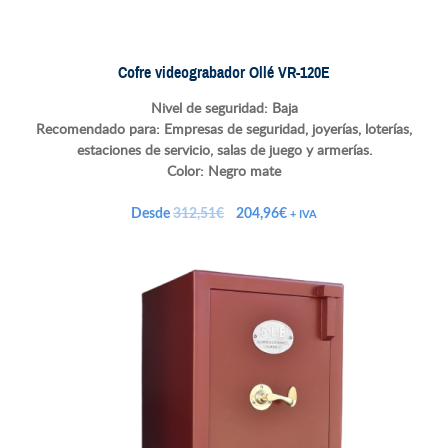
Cofre videograbador Ollé VR-120E
Nivel de seguridad: Baja
Recomendado para: Empresas de seguridad, joyerías, loterías,
estaciones de servicio, salas de juego y armerías.
Color: Negro mate
El
El
Desde
312,51
€
204,96
€
+ IVA
precio
precio
original
actual
era:
es:
312,51€.
204,96€.