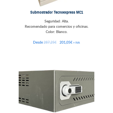
Submostrador Tecnoexpress MC1
Seguridad: Alta.
Recomendado para comercios y oficinas.
Color: Blanco.
El
El
Desde
287,25
€
201,05
€
+ IVA
precio
precio
original
actual
era:
es:
287,25€.
201,05€.