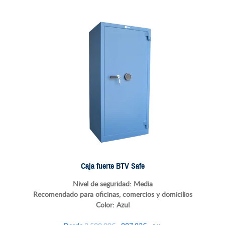
original
actual
era:
es:
2.800,00€.
1.390,51€.
Caja fuerte BTV Safe
Nivel de seguridad: Media
Recomendado para oficinas, comercios y domicilios
Color: Azul