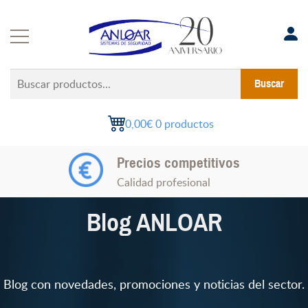
Saltar
al
contenido
Buscar
Buscar
productos...
0,00€
0 productos
Precios competitivos
Calidad profesional
Blog ANLOAR
Blog con novedades, promociones y noticias del sector.