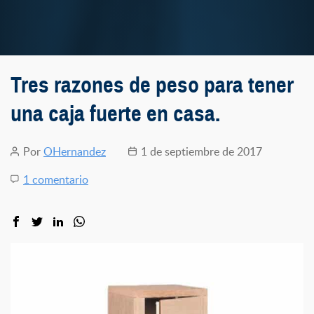
Tres razones de peso para tener
una caja fuerte en casa.
Por
OHernandez
1 de septiembre de 2017
Autor
Fecha
de
de
en
1 comentario
la
la
Tres
entrada
entrada
razones
de
peso
para
tener
una
caja