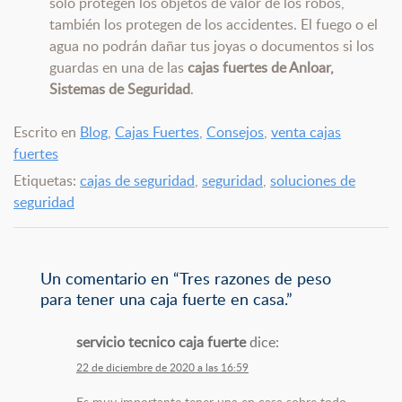
sólo protegen los objetos de valor de los robos,
también los protegen de los accidentes. El fuego o el
agua no podrán dañar tus joyas o documentos si los
guardas en una de las
cajas fuertes de Anloar,
Sistemas de Seguridad
.
Escrito en
Blog
,
Cajas Fuertes
,
Consejos
,
venta cajas
fuertes
Etiquetas:
cajas de seguridad
,
seguridad
,
soluciones de
seguridad
Un comentario en “
Tres razones de peso
para tener una caja fuerte en casa.
”
servicio tecnico caja fuerte
dice:
22 de diciembre de 2020 a las 16:59
Es muy importante tener una en casa sobre todo