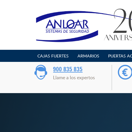
Saltar
al
contenido
CAJAS FUERTES
ARMARIOS
PUERTAS A
900 835 835
Llame a los expertos