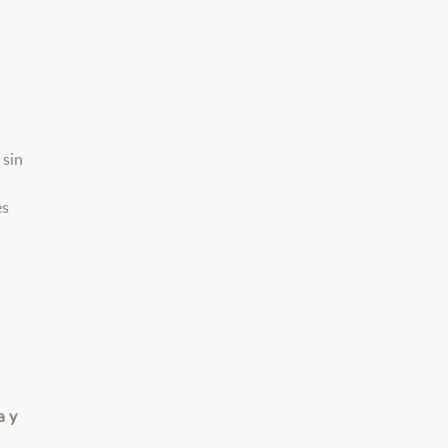
 sin
es
a y