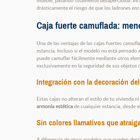
mueble, pasando totalmente desapercibida. Incl
drásticamente el riesgo de que los ladrones en
Caja fuerte camuflada:
meno
Una de las ventajas de las cajas fuertes camufl
estancia. Incluso si el modelo no está pensado 
puede camuflar fácilmente mediante otros ele
exclusivamente en la seguridad de sus objetos de
Integración con la decoración de
Estas cajas no alteran el estilo de tu vivienda 
armonía estética
de cualquier estancia, desde e
Sin colores llamativos que atraig
A diferencia de otros modelos que pueden destac