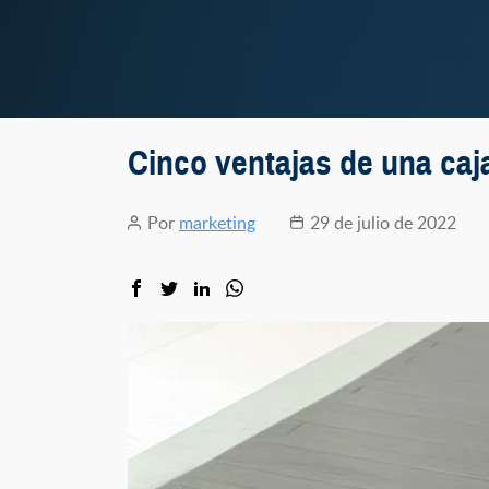
Cinco ventajas de una caj
Por
marketing
29 de julio de 2022
Autor
Fecha
de
de
la
la
entrada
entrada