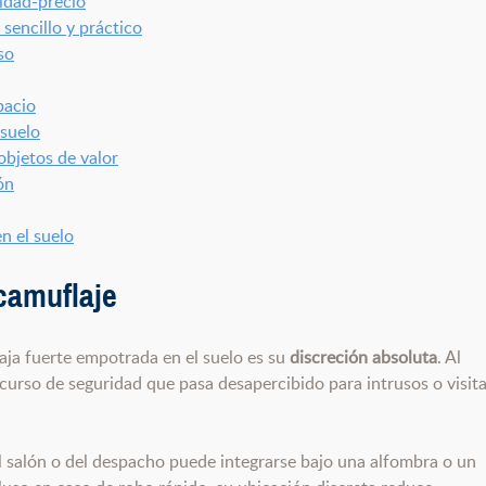
lidad-precio
sencillo y práctico
so
pacio
 suelo
bjetos de valor
ón
n el suelo
camuflaje
caja fuerte empotrada en el suelo es su
discreción absoluta
. Al
ecurso de seguridad que pasa desapercibido para intrusos o visit
l salón o del despacho puede integrarse bajo una alfombra o un