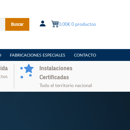
0,00€
0 productos
Buscar
O
FABRICACIONES ESPECIALES
CONTACTO
ida
Instalaciones
ctos
Certificadas
Todo el territorio nacional