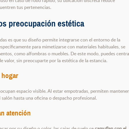
uso en caso de robo rápido, su ubicación discreta reduce
cuentren tus pertenencias.
s preocupación estética
adas es que su diseño permite integrarse con el entorno de la
específicamente para mimetizarse con materiales habituales, se
mentos, como alfombras o muebles. De este modo, puedes centra
 valor, sin preocuparte por la estética de la estancia.
l hogar
ni ocupan espacio visible. Al estar empotradas, permiten mantener
l salón hasta una oficina o despacho profesional.
an atención
ar por su diseño o color, las cajas de suelo se
camuflan con el