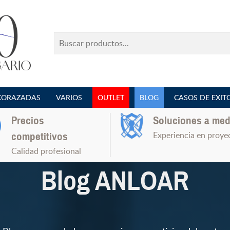
Buscar
productos...
CORAZADAS
VARIOS
OUTLET
BLOG
CASOS DE EXIT
Precios
Soluciones a med
Experiencia en proye
competitivos
Calidad profesional
Blog ANLOAR