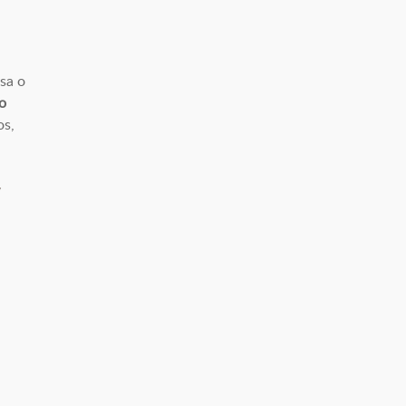
sa o
o
os,
y