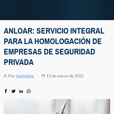
ANLOAR: SERVICIO INTEGRAL
PARA LA HOMOLOGACIÓN DE
EMPRESAS DE SEGURIDAD
PRIVADA
Por
marketing
13 de marzo de 2025
Autor
Fecha
de
de
la
la
entrada
entrada