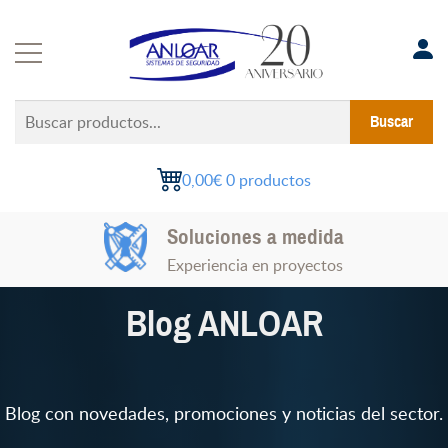
Saltar
al
contenido
Buscar
Buscar
productos...
0,00€
0 productos
Instalaciones Certificadas
Soluciones a medida
Todo el territorio nacional
Experiencia en proyectos
Blog ANLOAR
Blog con novedades, promociones y noticias del sector.