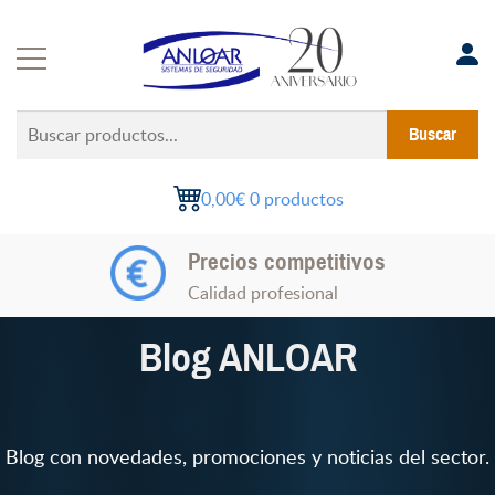
Saltar
al
contenido
Buscar
Buscar
productos...
0,00€
0 productos
Soluciones a medida
Precios competitivos
Experiencia en proyectos
Calidad profesional
Blog ANLOAR
Blog con novedades, promociones y noticias del sector.