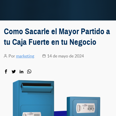
Como Sacarle el Mayor Partido a
tu Caja Fuerte en tu Negocio
Por
marketing
14 de mayo de 2024
Autor
Fecha
de
de
la
la
entrada
entrada