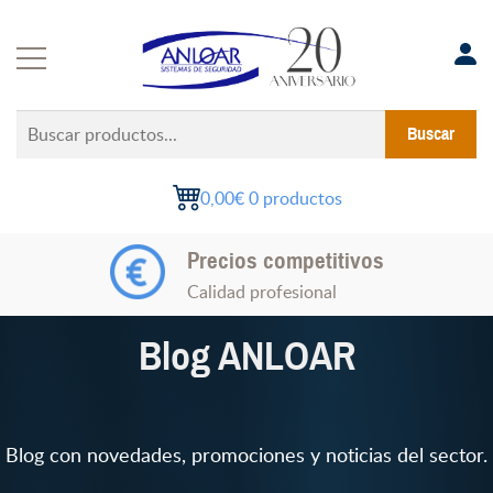
Saltar
al
contenido
Buscar
Buscar
productos...
0,00€
0 productos
Precios competitivos
Calidad profesional
Blog ANLOAR
Blog con novedades, promociones y noticias del sector.