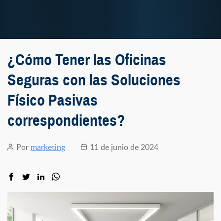
¿Cómo Tener las Oficinas
Seguras con las Soluciones
Físico Pasivas
correspondientes?
Por
marketing
11 de junio de 2024
Autor
Fecha
de
de
la
la
entrada
entrada