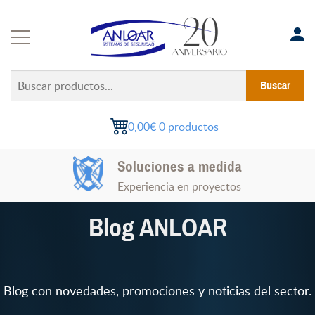
Saltar
al
contenido
Buscar
Buscar
productos...
0,00€
0 productos
Soluciones a medida
Experiencia en proyectos
Blog ANLOAR
Blog con novedades, promociones y noticias del sector.