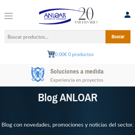
Saltar
al
contenido
Buscar
Buscar
productos...
0,00€
0 productos
Instalaciones Certificadas
Soluciones a medida
Todo el territorio nacional
Experiencia en proyectos
Blog ANLOAR
Blog con novedades, promociones y noticias del sector.