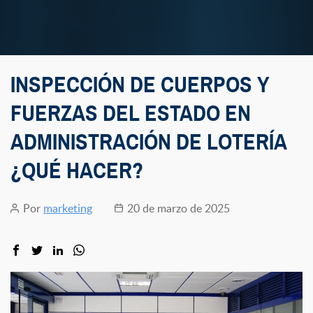
INSPECCIÓN DE CUERPOS Y
FUERZAS DEL ESTADO EN
ADMINISTRACIÓN DE LOTERÍA
¿QUÉ HACER?
Por
marketing
20 de marzo de 2025
Autor
Fecha
de
de
la
la
entrada
entrada