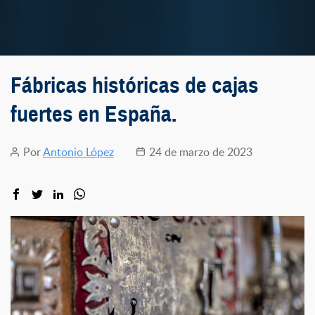
Fábricas históricas de cajas
fuertes en España.
Por
Antonio López
24 de marzo de 2023
Autor
Fecha
de
de
la
la
entrada
entrada