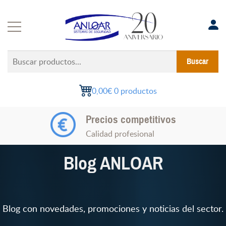
Saltar
al
contenido
Buscar
Buscar
productos...
0,00€
0 productos
Soluciones a medida
Precios competitivos
Experiencia en proyectos
Calidad profesional
Blog ANLOAR
Blog con novedades, promociones y noticias del sector.