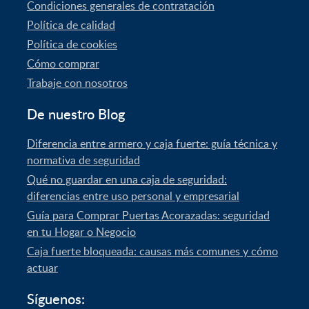
Condiciones generales de contratación
Política de calidad
Política de cookies
Cómo comprar
Trabaje con nosotros
De nuestro Blog
Diferencia entre armero y caja fuerte: guía técnica y
normativa de seguridad
Qué no guardar en una caja de seguridad:
diferencias entre uso personal y empresarial
Guía para Comprar Puertas Acorazadas: seguridad
en tu Hogar o Negocio
Caja fuerte bloqueada: causas más comunes y cómo
actuar
Síguenos: