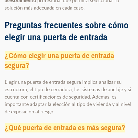
asesoramiento
profesional que permita seleccionar la
solución más adecuada en cada caso.
Preguntas frecuentes sobre cómo
elegir una puerta de entrada
¿Cómo elegir una puerta de entrada
segura?
Elegir una puerta de entrada segura implica analizar su
estructura, el tipo de cerradura, los sistemas de anclaje y si
cuenta con certificaciones de seguridad. Además, es
importante adaptar la elección al tipo de vivienda y al nivel
de exposición al riesgo.
¿Qué puerta de entrada es más segura?