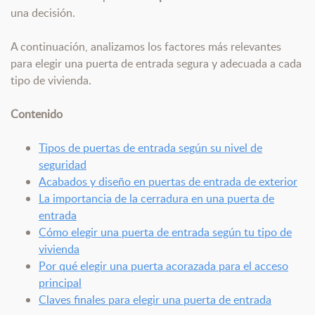
una decisión.
A continuación, analizamos los factores más relevantes
para elegir una puerta de entrada segura y adecuada a cada
tipo de vivienda.
Contenido
Tipos de puertas de entrada según su nivel de
seguridad
Acabados y diseño en puertas de entrada de exterior
La importancia de la cerradura en una puerta de
entrada
Cómo elegir una puerta de entrada según tu tipo de
vivienda
Por qué elegir una puerta acorazada para el acceso
principal
Claves finales para elegir una puerta de entrada