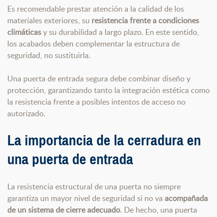
Es recomendable prestar atención a la calidad de los
materiales exteriores, su
resistencia frente a condiciones
climáticas
y su durabilidad a largo plazo. En este sentido,
los acabados deben complementar la estructura de
seguridad, no sustituirla.
Una puerta de entrada segura debe combinar diseño y
protección, garantizando tanto la integración estética como
la resistencia frente a posibles intentos de acceso no
autorizado.
La importancia de la cerradura en
una puerta de entrada
La resistencia estructural de una puerta no siempre
garantiza un mayor nivel de seguridad si no va
acompañada
de un sistema de cierre adecuado
. De hecho, una puerta