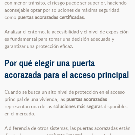
con menor tránsito, el riesgo puede ser superior, haciendo
aconsejable optar por soluciones de máxima seguridad,
como
puertas acorazadas certificadas
.
Analizar el entorno, la accesibilidad y el nivel de exposición
es fundamental para tomar una decisión adecuada y
garantizar una protección eficaz.
Por qué elegir una puerta
acorazada para el acceso principal
Cuando se busca un alto nivel de protección en el acceso
principal de una vivienda, las
puertas acorazadas
representan una de las
soluciones más seguras
disponibles
en el mercado.
A diferencia de otros sistemas, las puertas acorazadas están