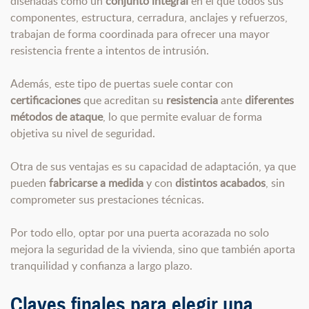
diseñadas como un
conjunto integral
en el que todos sus
componentes, estructura, cerradura, anclajes y refuerzos,
trabajan de forma coordinada para ofrecer una mayor
resistencia frente a intentos de intrusión.
Además, este tipo de puertas suele contar con
certificaciones
que acreditan su
resistencia
ante
diferentes
métodos de ataque
, lo que permite evaluar de forma
objetiva su nivel de seguridad.
Otra de sus ventajas es su capacidad de adaptación, ya que
pueden
fabricarse a medida
y con
distintos acabados
, sin
comprometer sus prestaciones técnicas.
Por todo ello, optar por una puerta acorazada no solo
mejora la seguridad de la vivienda, sino que también aporta
tranquilidad y confianza a largo plazo.
Claves finales para elegir una