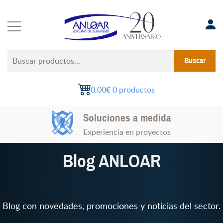
Saltar
al
contenido
Buscar
Buscar
productos...
0,00€
0 productos
Instalaciones Certificadas
Soluciones a medida
Todo el territorio nacional
Experiencia en proyectos
Blog ANLOAR
Blog con novedades, promociones y noticias del sector.