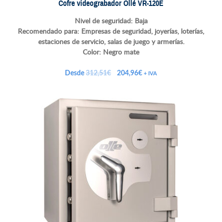
Cofre videograbador Ollé VR-120E
Nivel de seguridad: Baja
Recomendado para: Empresas de seguridad, joyerías, loterías,
estaciones de servicio, salas de juego y armerías.
Color: Negro mate
El
El
Desde
312,51
€
204,96
€
+ IVA
precio
precio
original
actual
era:
es:
312,51€.
204,96€.