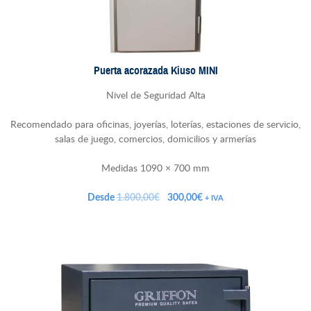
Puerta acorazada Kiuso MINI
Nivel de Seguridad Alta
Recomendado para oficinas, joyerías, loterías, estaciones de servicio,
salas de juego, comercios, domicilios y armerías
Medidas 1090 × 700 mm
El
El
Desde
1.800,00
€
300,00
€
+ IVA
precio
precio
original
actual
era:
es:
1.800,00€.
300,00€.