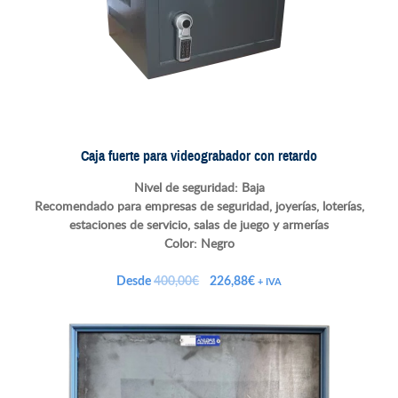
Caja fuerte para videograbador con retardo
Nivel de seguridad: Baja
Recomendado para empresas de seguridad, joyerías, loterías,
estaciones de servicio, salas de juego y armerías
Color: Negro
El
El
Desde
400,00
€
226,88
€
+ IVA
precio
precio
original
actual
era:
es:
400,00€.
226,88€.