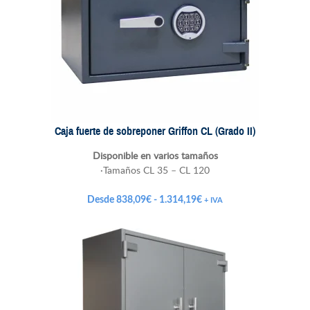
Caja fuerte de sobreponer Griffon CL (Grado II)
Disponible en varios tamaños
·Tamaños CL 35 – CL 120
Rango
Desde
838,09
€
-
1.314,19
€
+ IVA
de
precios:
desde
838,09€
hasta
1.314,19€