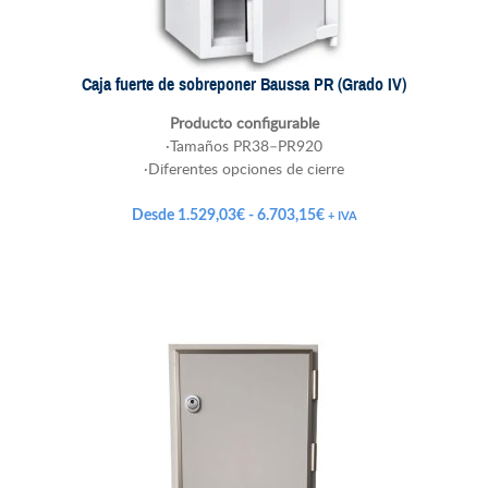
Caja fuerte de sobreponer Baussa PR (Grado IV)
Producto configurable
·Tamaños PR38–PR920
·Diferentes opciones de cierre
Rango
Desde
1.529,03
€
-
6.703,15
€
+ IVA
de
precios:
desde
1.529,03€
hasta
6.703,15€