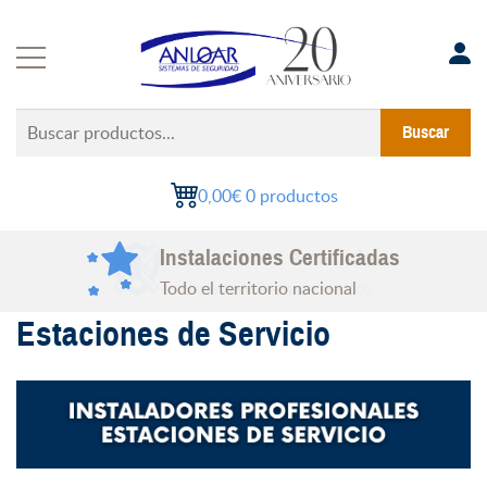
Saltar
al
contenido
Buscar
Buscar
productos...
0,00€
0 productos
Instalaciones Certificadas
Todo el territorio nacional
Estaciones de Servicio