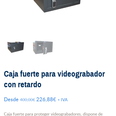
Caja fuerte para videograbador
con retardo
El
El
Desde
226,88
€
400,00
€
+ IVA
precio
precio
original
actual
Caja fuerte para proteger videograbadores, dispone de