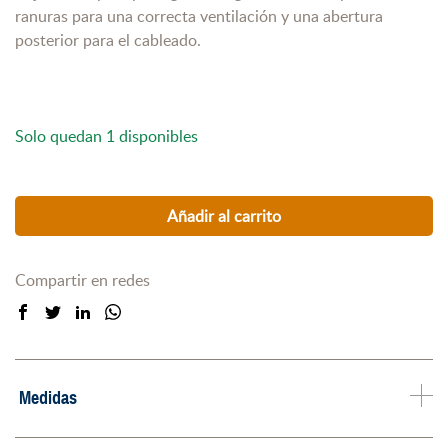
ranuras para una correcta ventilación y una abertura
era:
es:
posterior para el cableado.
400,00€.
226,88€.
Solo quedan 1 disponibles
Añadir al carrito
Compartir en redes
Medidas