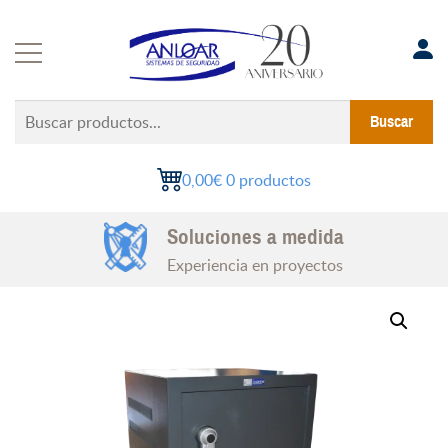
Saltar
al
contenido
Buscar
Buscar
productos...
0,00€
0 productos
Instalaciones Certificadas
Soluciones a medida
Todo el territorio nacional
Experiencia en proyectos