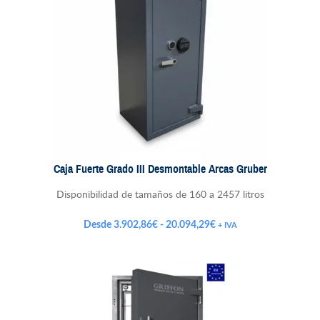
Caja Fuerte Grado III Desmontable Arcas Gruber
Disponibilidad de tamaños de 160 a 2457 litros
Rango
Desde
3.902,86
€
-
20.094,29
€
+ IVA
de
precios:
desde
3.902,86€
hasta
20.094,29€