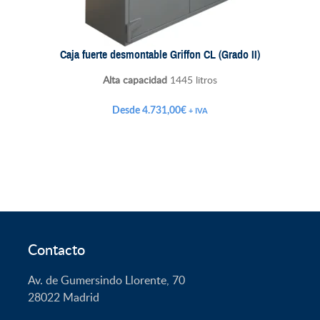
Caja fuerte desmontable Griffon CL (Grado II)
Alta capacidad
1445 litros
Desde
4.731,00
€
+ IVA
Contacto
Av. de Gumersindo Llorente, 70
28022
Madrid