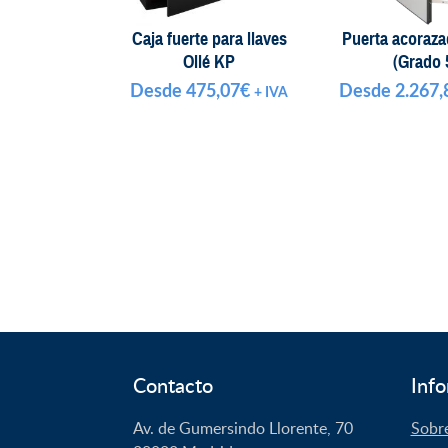
Caja fuerte para llaves
Puerta acoraza
Ollé KP
(Grado 
Desde
475,07
€
Desde
2.267,
+ IVA
Contacto
Info
Av. de Gumersindo Llorente, 70
Sobr