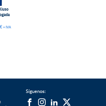
 Kiuso
logada
€
+ IVA
Síguenos:
a