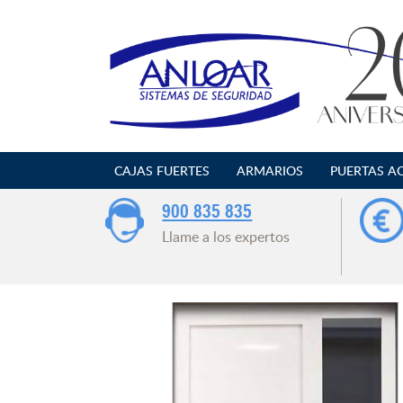
Saltar
al
contenido
CAJAS FUERTES
ARMARIOS
PUERTAS A
900 835 835
Llame a los expertos