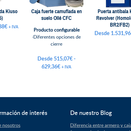
da Kiuso
Caja fuerte camuflada en
Puerta antibala
5)
suelo Ollé CFC
Revolver (Homo
BR2/FB2)
88
€
+ IVA
Producto configurable
Desde
1.531,96
·Diferentes opciones de
cierre
Desde
515,07
€
-
Rango
629,36
€
+ IVA
de
precios:
desde
515,07€
hasta
rmación de interés
De nuestro Blog
629,36€
e nosotros
Diferencia entre armero y caj