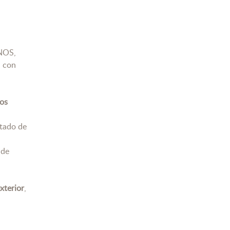
ONOS,
, con
os
ntado de
 de
xterior
,