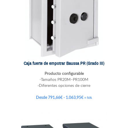
Caja fuerte de empotrar Baussa PR (Grado III)
Producto configurable
·Tamaños PR20M–PR100M
·Diferentes opciones de cierre
Rango
Desde
791,66
€
-
1.063,95
€
+ IVA
de
precios:
desde
791,66€
hasta