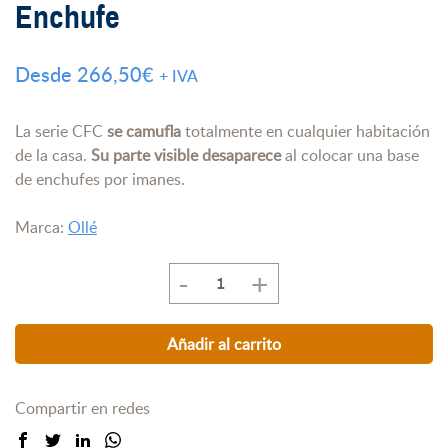
Enchufe
Desde
266,50
€
+ IVA
La serie CFC
se camufla
totalmente en cualquier habitación
de la casa.
Su parte visible desaparece
al colocar una base
de enchufes por imanes.
Marca:
Ollé
-
+
Caja
fuerte
camuflada
Añadir al carrito
Ollé
CFC
Enchufe
Compartir en redes
cantidad