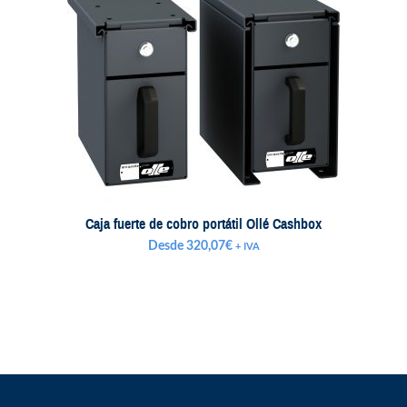
1.063,95€
Caja fuerte de cobro portátil Ollé Cashbox
Desde
320,07
€
+ IVA