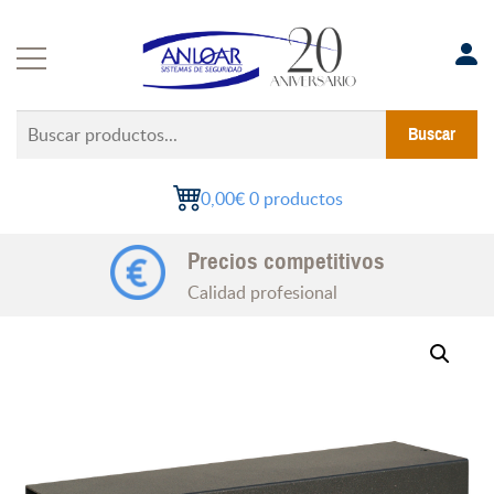
Saltar
al
contenido
Buscar
Buscar
productos...
0,00€
0 productos
Soluciones a medida
Precios competitivos
Experiencia en proyectos
Calidad profesional