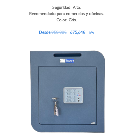
Seguridad: Alta.
Recomendado para comercios y oficinas.
Color: Gris.
El
El
Desde
950,00
€
675,64
€
+ IVA
precio
precio
original
actual
era:
es:
950,00€.
675,64€.