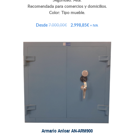
Recomendada para comercios y domicilios.
Color: Tipo mueble.
El
El
Desde
7.000,00
€
2.998,85
€
+ IVA
precio
precio
original
actual
era:
es:
7.000,00€.
2.998,85€.
Armario Anloar AN-ARM900