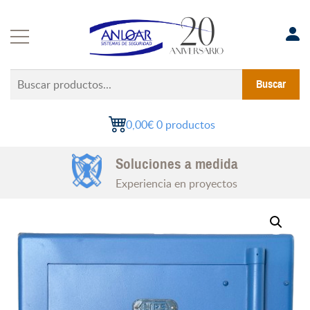
Saltar
al
contenido
Buscar
Buscar
productos...
0,00€
0 productos
Instalaciones Certificadas
Soluciones a medida
Todo el territorio nacional
Experiencia en proyectos