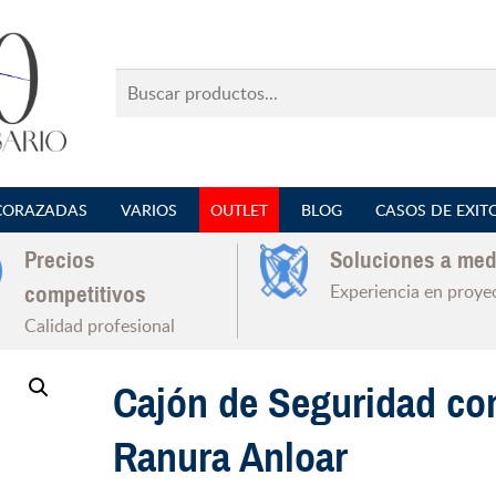
Buscar
productos...
CORAZADAS
VARIOS
OUTLET
BLOG
CASOS DE EXIT
Precios
Soluciones a med
Experiencia en proye
competitivos
Calidad profesional
Cajón de Seguridad co
Ranura Anloar