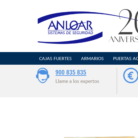
Saltar
al
contenido
CAJAS FUERTES
ARMARIOS
PUERTAS A
900 835 835
Llame a los expertos