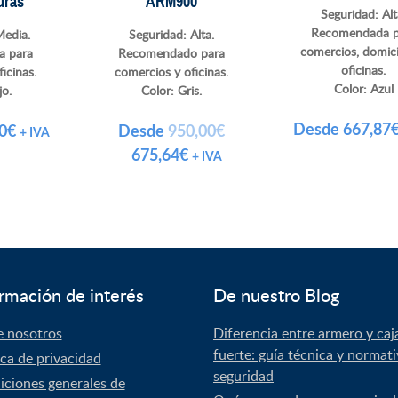
uras
ARM900
Seguridad: Al
Recomendada p
Media.
Seguridad: Alta.
comercios, domici
 para
Recomendado para
oficinas.
icinas.
comercios y oficinas.
Color:
Azul
jo.
Color: Gris.
Desde
667,87
0
€
Desde
950,00
€
+ IVA
El
El
675,64
€
+ IVA
precio
precio
original
actual
era:
es:
950,00€.
675,64€.
rmación de interés
De nuestro Blog
e nosotros
Diferencia entre armero y caj
fuerte: guía técnica y normat
ica de privacidad
seguridad
ciones generales de