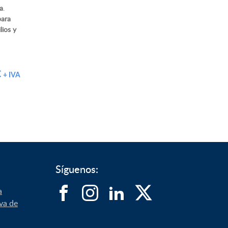
ta
.
ara
lios y
€
+ IVA
Síguenos:
a
iva de