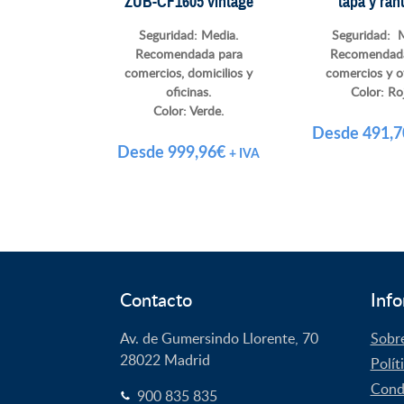
ZUB-CF1605 vintage
tapa y ran
Seguridad: Media.
Seguridad: 
Recomendada para
Recomendada
comercios, domicilios y
comercios y of
oficinas.
Color: Ro
Color: Verde.
Desde
491,7
Desde
999,96
€
+ IVA
Contacto
Info
Av. de Gumersindo Llorente, 70
Sobr
28022
Madrid
Polít
Condi
900 835 835