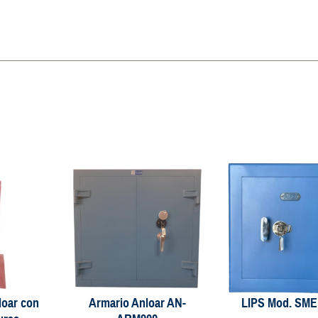
loar con
Armario Anloar AN-
LIPS Mod. SM