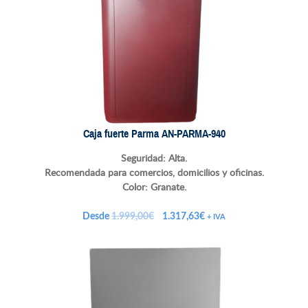
Caja fuerte Parma AN-PARMA-940
Seguridad: Alta.
Recomendada para comercios, domicilios y oficinas.
Color: Granate.
El
El
Desde
1.999,00
€
1.317,63
€
+ IVA
precio
precio
original
actual
era:
es:
1.999,00€.
1.317,63€.