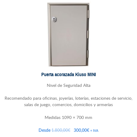
Puerta acorazada Kiuso MINI
Nivel de Seguridad Alta
Recomendado para oficinas, joyerías, loterías, estaciones de servicio,
salas de juego, comercios, domicilios y armerías
Medidas 1090 × 700 mm
El
El
Desde
1.800,00
€
300,00
€
+ IVA
precio
precio