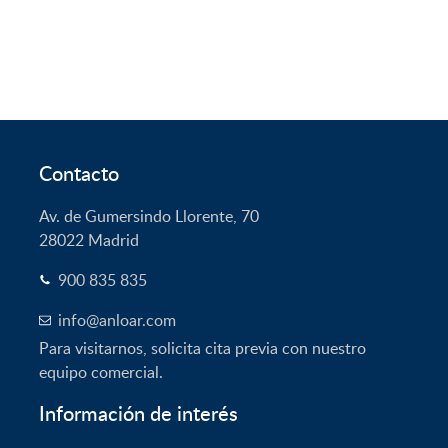
original
actual
era:
es:
1.800,00€.
300,00€.
Contacto
Av. de Gumersindo Llorente, 70
28022
Madrid
900 835 835
info@anloar.com
Para visitarnos, solicita cita previa con nuestro
equipo comercial.
Información de interés