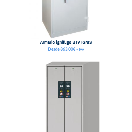
Armario ignífugo BTV IGNIS
Desde
863,00
€
+ IVA