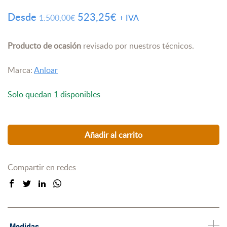
El
El
Desde
523,25
€
1.500,00
€
+ IVA
precio
precio
original
actual
Producto de ocasión
revisado por nuestros técnicos.
era:
es:
Marca:
Anloar
1.500,00€.
523,25€.
Solo quedan 1 disponibles
Añadir al carrito
Compartir en redes
Medidas