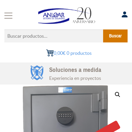
Saltar
al
contenido
Buscar
Buscar
productos...
0,00€
0 productos
Instalaciones Certificadas
Soluciones a medida
Todo el territorio nacional
Experiencia en proyectos