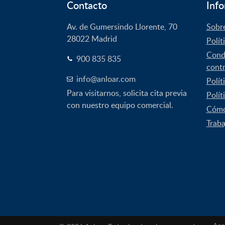
Contacto
Info
Av. de Gumersindo Llorente, 70
Sobr
28022
Madrid
Polít
Condi
900 835 835
contr
info@anloar.com
Polít
Para visitarnos, solicita cita previa
Polít
con nuestro equipo comercial.
Cómo
Traba