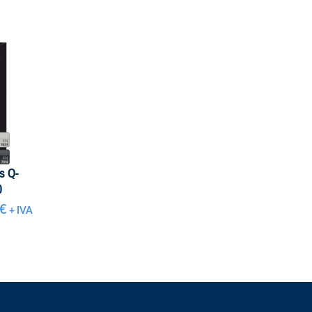
s Q-
0
€
+ IVA