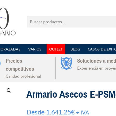
Buscar
productos...
CORAZADAS
VARIOS
OUTLET
BLOG
CASOS DE EXIT
Precios
Soluciones a med
Experiencia en proye
competitivos
Calidad profesional
Armario Asecos E-PSM
Desde
1.641,25
€
+ IVA