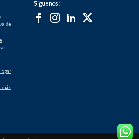
Síguenos:
a
iva de
e
uso
Hogar
s más