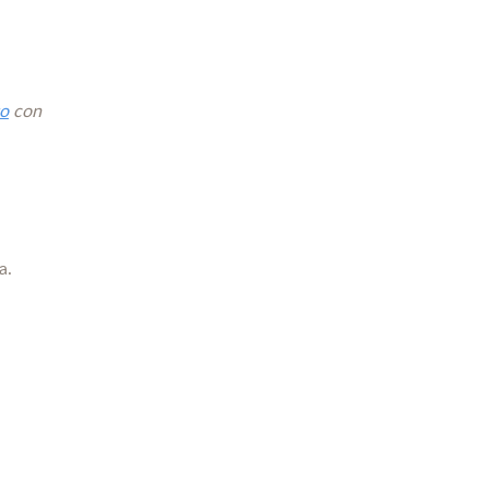
to
con
a.