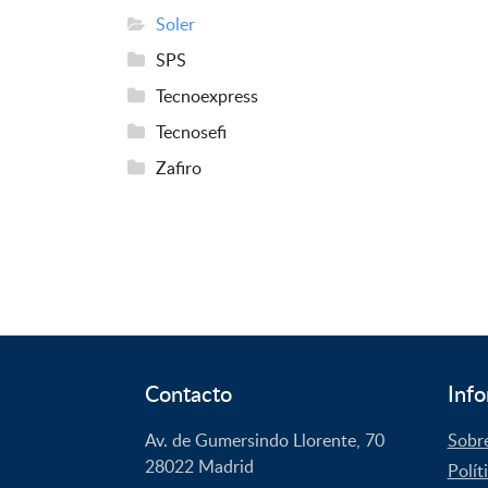
Soler
SPS
Tecnoexpress
Tecnosefi
Zafiro
Contacto
Info
Av. de Gumersindo Llorente, 70
Sobr
28022
Madrid
Polít