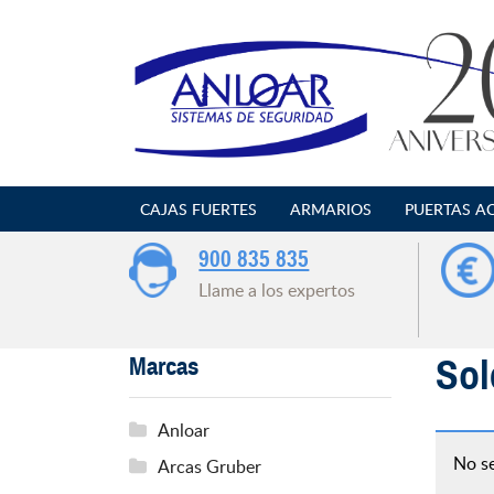
Saltar
al
contenido
CAJAS FUERTES
ARMARIOS
PUERTAS A
900 835 835
Llame a los expertos
Sol
Marcas
Anloar
No se
Arcas Gruber