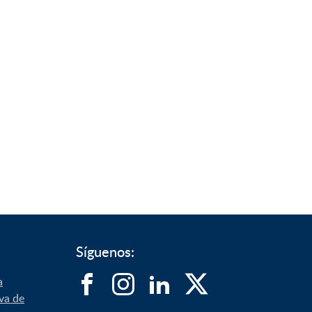
Síguenos:
a
iva de