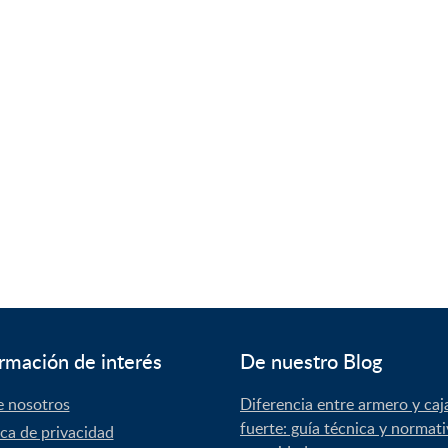
rmación de interés
De nuestro Blog
e nosotros
Diferencia entre armero y caj
fuerte: guía técnica y normat
ica de privacidad