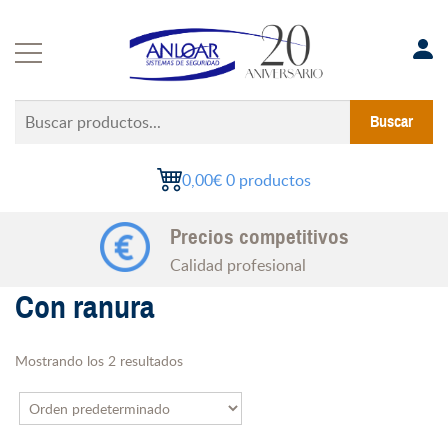
Saltar
al
contenido
Buscar
Buscar
productos...
0,00€
0 productos
Precios competitivos
Calidad profesional
Con ranura
Mostrando los 2 resultados