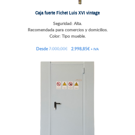
Caja fuerte Fichet Luis XVI vintage
Seguridad: Alta.
Recomendada para comercios y domicilios.
Color: Tipo mueble.
El
El
Desde
7.000,00
€
2.998,85
€
+ IVA
precio
precio
original
actual
era:
es:
7.000,00€.
2.998,85€.