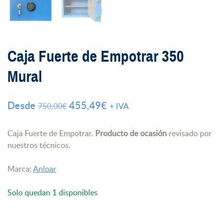
Caja Fuerte de Empotrar 350
Mural
El
El
Desde
455,49
€
750,00
€
+ IVA
precio
precio
original
actual
Caja Fuerte de Empotrar.
Producto de ocasión
revisado por
nuestros técnicos.
era:
es:
750,00€.
455,49€.
Marca:
Anloar
Solo quedan 1 disponibles