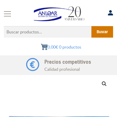
Saltar
al
contenido
Buscar
Buscar
productos...
0,00€
0 productos
Precios competitivos
Calidad profesional