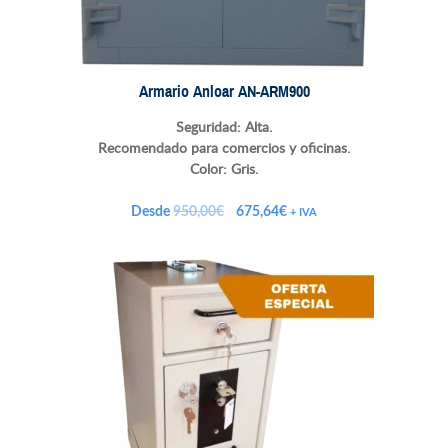
Armario Anloar AN-ARM900
Seguridad: Alta.
Recomendado para comercios y oficinas.
Color: Gris.
El
El
Desde
950,00
€
675,64
€
+ IVA
precio
precio
original
actual
era:
es:
950,00€.
675,64€.