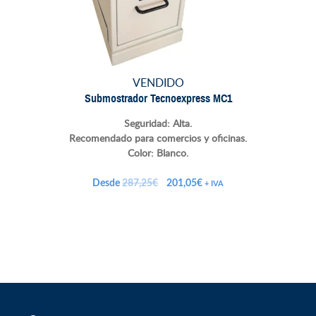
VENDIDO
Submostrador Tecnoexpress MC1
Seguridad: Alta.
Recomendado para comercios y oficinas.
Color: Blanco.
El
El
Desde
287,25
€
201,05
€
+ IVA
precio
precio
original
actual
era:
es:
287,25€.
201,05€.