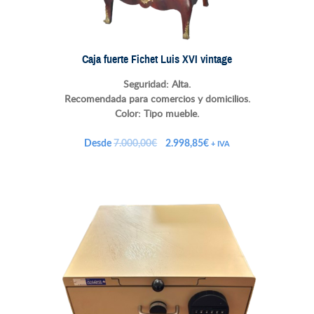
Caja fuerte Fichet Luis XVI vintage
Seguridad: Alta.
Recomendada para comercios y domicilios.
Color: Tipo mueble.
El
El
Desde
7.000,00
€
2.998,85
€
+ IVA
precio
precio
original
actual
era:
es:
7.000,00€.
2.998,85€.