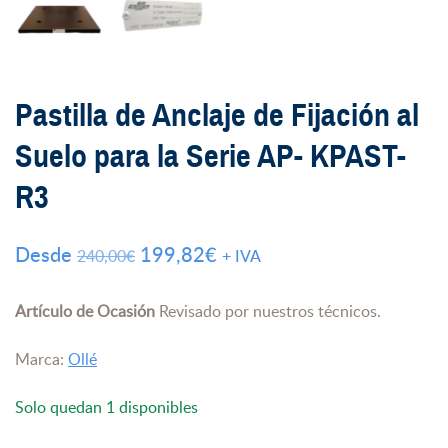
Pastilla de Anclaje de Fijación al
Suelo para la Serie AP- KPAST-
R3
El
El
Desde
199,82
€
240,00
€
+ IVA
precio
precio
original
actual
Artículo de Ocasión
Revisado por nuestros técnicos.
era:
es:
Marca:
Ollé
240,00€.
199,82€.
Solo quedan 1 disponibles