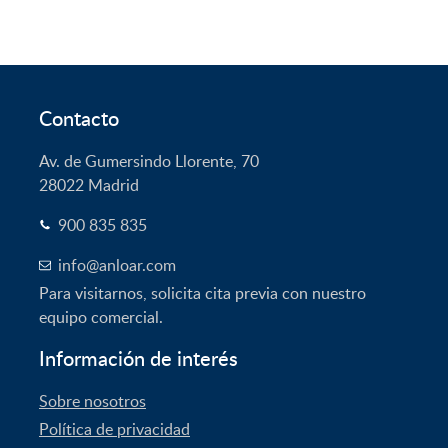
1.999,00€.
1.317,63€.
Contacto
Av. de Gumersindo Llorente, 70
28022
Madrid
900 835 835
info@anloar.com
Para visitarnos, solicita cita previa con nuestro
equipo comercial.
Información de interés
Sobre nosotros
Política de privacidad