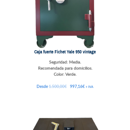
Caja fuerte Fichet Yale 950 vintage
Seguridad: Media.
Recomendada para domicilios.
Color: Verde.
El
El
Desde
1.500,00
€
997,16
€
+ IVA
precio
precio
original
actual
era:
es:
1.500,00€.
997,16€.