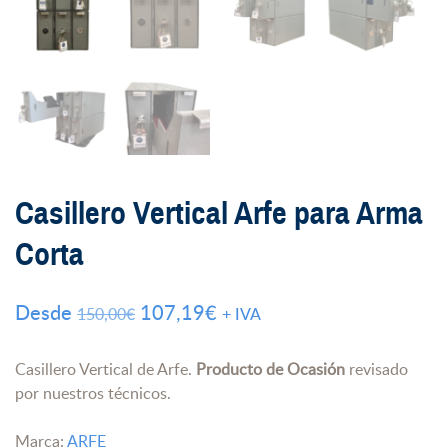
Casillero Vertical Arfe para Arma
Corta
El
El
Desde
107,19
€
150,00
€
+ IVA
precio
precio
original
actual
Casillero Vertical de Arfe.
Producto de Ocasión
revisado
por nuestros técnicos.
era:
es:
150,00€.
107,19€.
Marca:
ARFE