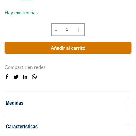
Hay existencias
-
+
Casillero
Vertical
Arfe
Añadir al carrito
para
Arma
Corta
Compartir en redes
cantidad
Medidas
Características