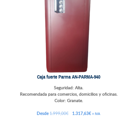
Caja fuerte Parma AN-PARMA-940
Seguridad: Alta.
Recomendada para comercios, domicilios y oficinas.
Color: Granate.
El
El
Desde
1.999,00
€
1.317,63
€
+ IVA
precio
precio
original
actual
era:
es: