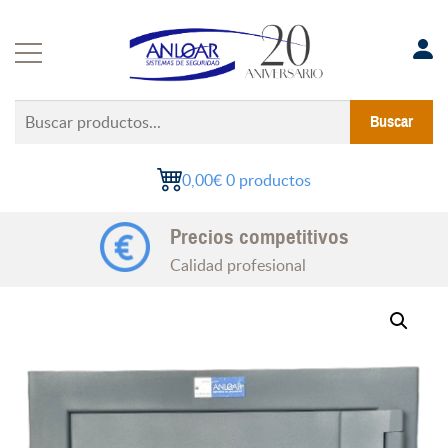
Saltar
al
contenido
Buscar
Buscar
productos...
0,00€
0 productos
Precios competitivos
Calidad profesional