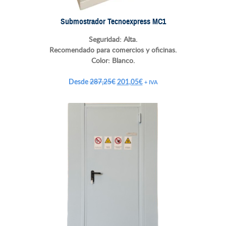
Submostrador Tecnoexpress MC1
Seguridad: Alta.
Recomendado para comercios y oficinas.
Color: Blanco.
El
El
Desde
287,25
€
201,05
€
+ IVA
precio
precio
original
actual
era:
es:
287,25€.
201,05€.