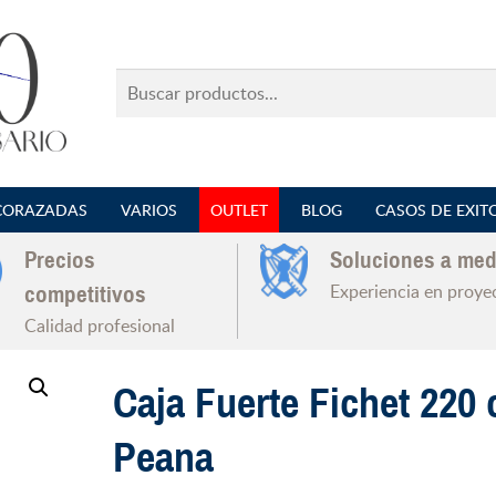
Buscar
productos...
CORAZADAS
VARIOS
OUTLET
BLOG
CASOS DE EXIT
Precios
Soluciones a med
Experiencia en proye
competitivos
Calidad profesional
Caja Fuerte Fichet 220
Peana