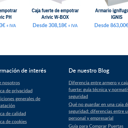
 empotrar
Caja fuerte de empotrar
Armario ignífug
vic PH
Arivic W-BOX
IGNIS
3
€
Desde
308,18
€
Desde
863,00
+ IVA
+ IVA
rmación de interés
De nuestro Blog
e nosotros
Diferencia entre armero y caj
fuerte: guía técnica y normat
ica de privacidad
seguridad
ciones generales de
Qué no guardar en una caja d
atación
seguridad: diferencias entre 
ica de calidad
personal y empresarial
ica de cookies
Guía para Comprar Puertas