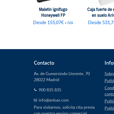
Maletín ignífugo
Caja fuerte de
Honeywell FP
en suelo Ari
Desde
155,07
€
Desde
531,7
+ IVA
Contacto
Info
Av. de Gumersindo Llorente, 70
Sobr
28022
Madrid
Polít
Condi
900 835 835
contr
info@anloar.com
Polít
Para visitarnos, solicita cita previa
Polít
con nuestro equipo comercial.