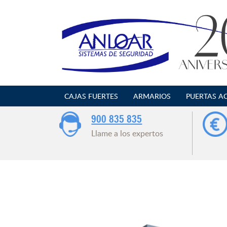
Saltar
al
contenido
CAJAS FUERTES
ARMARIOS
PUERTAS A
900 835 835
Llame a los expertos