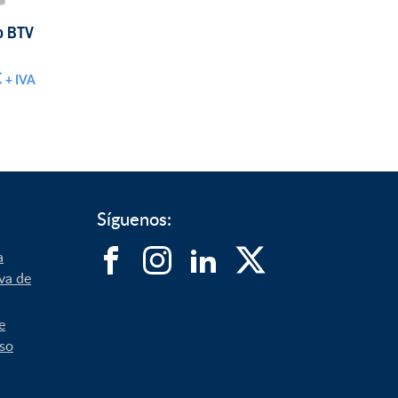
o BTV
€
+ IVA
Síguenos:
a
iva de
e
uso