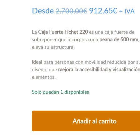
El
El
Desde
912,65
€
2.700,00
€
+ IVA
precio
precio
original
actual
La
Caja Fuerte Fichet 220
es una caja fuerte de
sobreponer que incorpora una
peana de 500 mm
era:
es:
eleva su estructura.
2.700,00€.
912,65
Ideal para personas con movilidad reducida por s
diseño, que
mejora la accesibilidad y visualizació
elementos.
Solo quedan 1 disponibles
Añadir al carrito