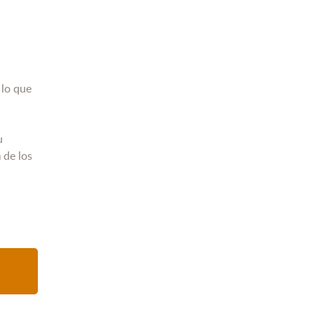
, lo que
€.
u
n
de los