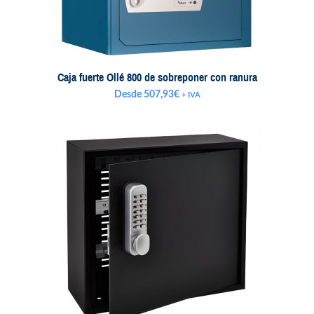
Caja fuerte Ollé 800 de sobreponer con ranura
Desde
507,93
€
+ IVA