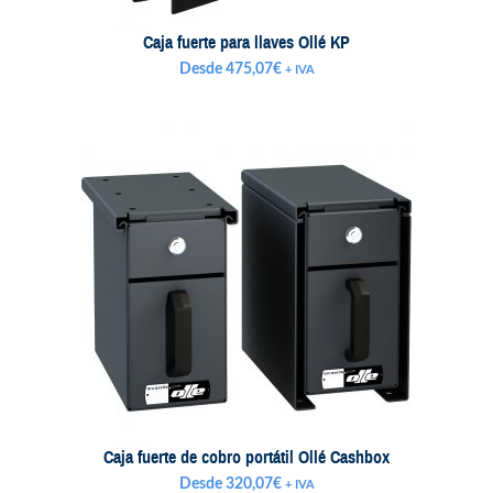
Caja fuerte para llaves Ollé KP
Desde
475,07
€
+ IVA
Caja fuerte de cobro portátil Ollé Cashbox
Desde
320,07
€
+ IVA