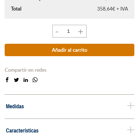
Total
358,64€ + IVA
-
+
Caja
fuerte
de
Añadir al carrito
empotrar
Ollé
1000
Compartir en redes
cantidad
Medidas
Características