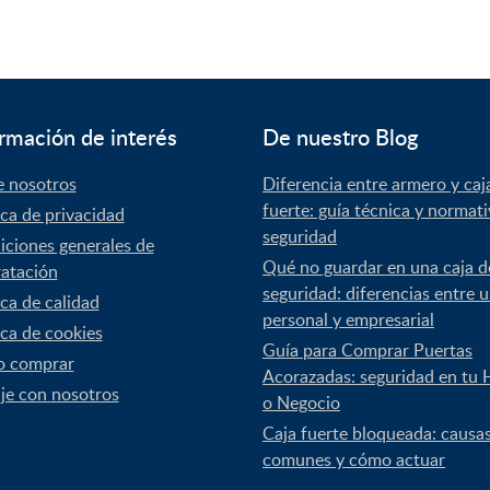
era:
es:
950,00€.
675,64€.
rmación de interés
De nuestro Blog
e nosotros
Diferencia entre armero y caj
fuerte: guía técnica y normat
ica de privacidad
seguridad
ciones generales de
Qué no guardar en una caja d
atación
seguridad: diferencias entre 
ica de calidad
personal y empresarial
ica de cookies
Guía para Comprar Puertas
 comprar
Acorazadas: seguridad en tu 
je con nosotros
o Negocio
Caja fuerte bloqueada: causa
comunes y cómo actuar