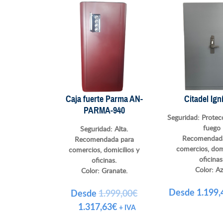
Caja fuerte Parma AN-
Citadel Ign
PARMA-940
Seguridad: Protec
fuego
Seguridad: Alta.
Recomendada
Recomendada para
comercios, domi
comercios, domicilios y
oficinas
oficinas.
Color:
Az
Color: Granate.
Desde
1.199,
Desde
1.999,00
€
El
El
1.317,63
€
+ IVA
precio
precio