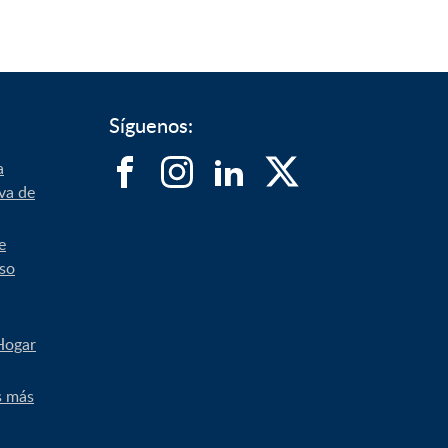
Síguenos:
a
iva de
e
uso
Hogar
s más