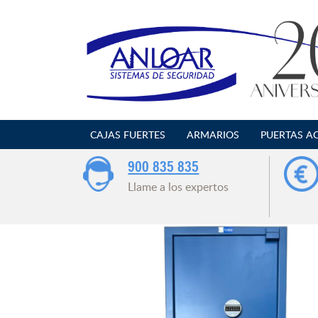
Saltar
al
contenido
CAJAS FUERTES
ARMARIOS
PUERTAS A
900 835 835
Llame a los expertos