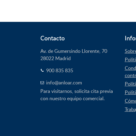
original
actual
era:
es:
1.999,00€.
1.317,63€.
Contacto
Info
Av. de Gumersindo Llorente, 70
Sobr
28022
Madrid
Polít
Condi
900 835 835
contr
info@anloar.com
Polít
Para visitarnos, solicita cita previa
Polít
con nuestro equipo comercial.
Cómo
Traba