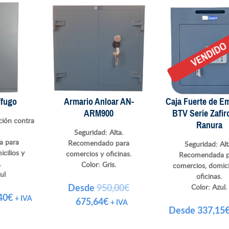
VENDID
ífugo
Armario Anloar AN-
Caja Fuerte de E
ARM900
BTV Serie Zafir
ción contra
Ranura
Seguridad: Alta.
 para
Recomendado para
Seguridad: Al
cilios y
comercios y oficinas.
Recomendada p
.
Color: Gris.
comercios, domici
ul
oficinas.
Desde
950,00
€
Color:
Azul.
40
€
+ IVA
El
El
675,64
€
+ IVA
Desde
337,15
precio
precio
original
actual