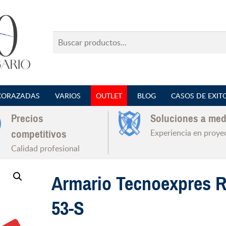
Buscar
productos...
CORAZADAS
VARIOS
OUTLET
BLOG
CASOS DE EXIT
Precios
Soluciones a med
Experiencia en proye
competitivos
Calidad profesional
Armario Tecnoexpres R
53-S