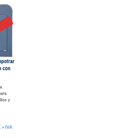
O
mpotrar
o con
ta
.
ara
lios y
€
+ IVA