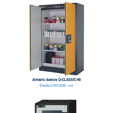
precios:
desde
3.713,29€
hasta
5.034,14€
Armario Asecos Q-CLASSIC-90
Desde
2.493,00
€
+ IVA