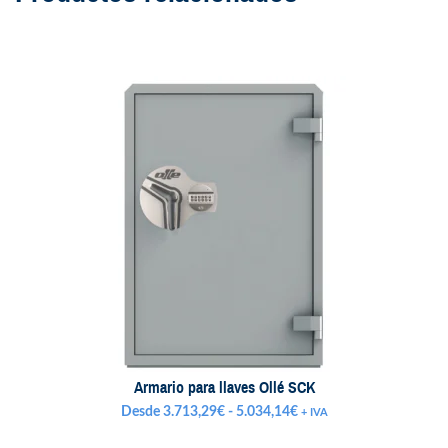
Armario para llaves Ollé SCK
Rango
Desde
3.713,29
€
-
5.034,14
€
+ IVA
de