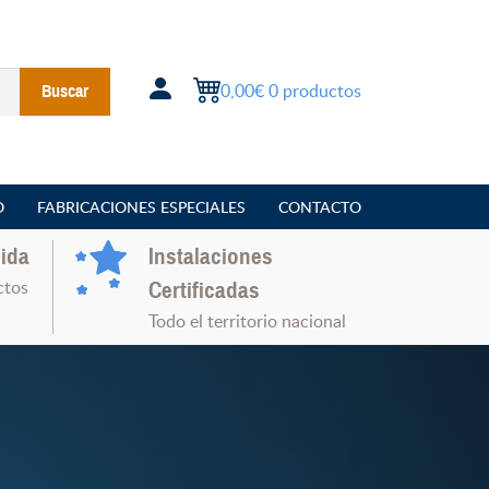
0,00€
0 productos
Buscar
O
FABRICACIONES ESPECIALES
CONTACTO
ida
Instalaciones
ctos
Certificadas
Todo el territorio nacional