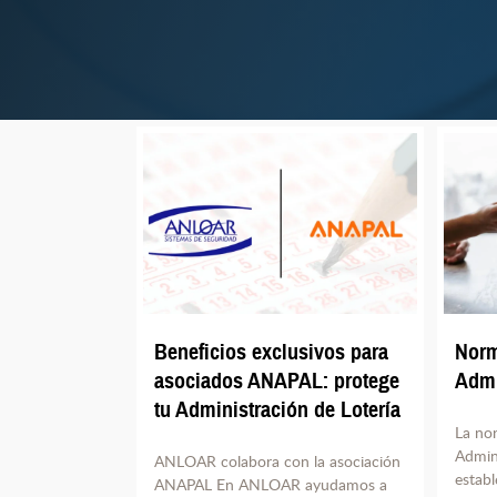
Beneficios exclusivos para
Norm
asociados ANAPAL: protege
Admi
tu Administración de Lotería
La no
Admini
ANLOAR colabora con la asociación
establ
ANAPAL En ANLOAR ayudamos a