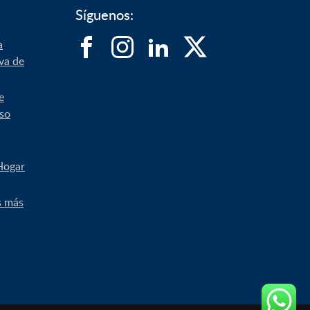
Síguenos:
a
iva de
e
uso
Hogar
s más