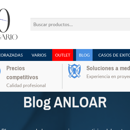
Buscar
productos...
CORAZADAS
VARIOS
OUTLET
BLOG
CASOS DE EXIT
Precios
Soluciones a med
Experiencia en proye
competitivos
Calidad profesional
Blog ANLOAR