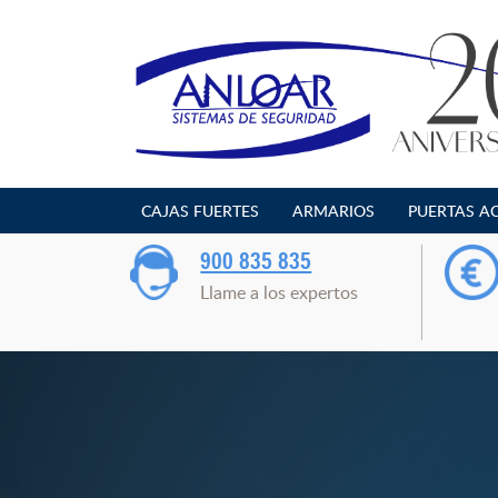
Saltar
al
contenido
CAJAS FUERTES
ARMARIOS
PUERTAS A
900 835 835
Llame a los expertos