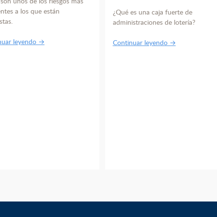
 son unos de los riesgos más
ntes a los que están
¿Qué es una caja fuerte de
stas.
administraciones de lotería?
nuar leyendo →
Continuar leyendo →