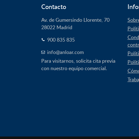
Contacto
Info
Av. de Gumersindo Llorente, 70
Sobr
28022
Madrid
Polít
Condi
900 835 835
contr
info@anloar.com
Polít
Para visitarnos, solicita cita previa
Polít
con nuestro equipo comercial.
Cómo
Traba