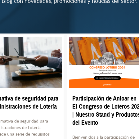
Blog con novedades, promociones y noticias del sector.
ativa de seguridad para
Participación de Anloar en
nistraciones de Lotería
El Congreso de Loteros 20
| Nuestro Stand y Producto
rmativa de seguridad para
del Evento
straciones de Lotería
ece una serie de requisitos
Bienvenidos a la participación de