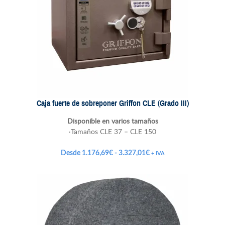
Caja fuerte de sobreponer Griffon CLE (Grado III)
Disponible en varios tamaños
·Tamaños CLE 37 – CLE 150
Rango
Desde
1.176,69
€
-
3.327,01
€
+ IVA
de
precios:
desde
1.176,69€
hasta
3.327,01€