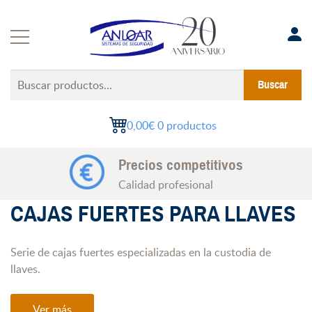
Saltar
al
contenido
Buscar
Buscar
productos...
0,00€
0 productos
Precios competitivos
Calidad profesional
CAJAS FUERTES PARA LLAVES
Serie de cajas fuertes especializadas en la custodia de
llaves.
Ver más