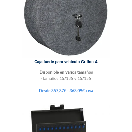
Caja fuerte para vehículo Griffon A
Disponible en varios tamaños
·Tamaños 15/135 y 15/155
Rango
Desde
357,37
€
-
363,09
€
+ IVA
de
precios:
desde
357,37€
hasta
363,09€